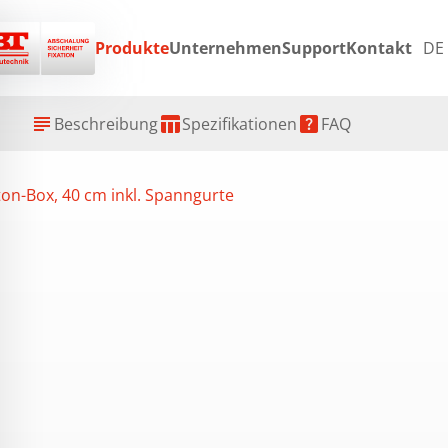
Produkte
Unternehmen
Support
Kontakt
DE
ex
subject
table_chart
help_center
Beschreibung
Spezifikationen
FAQ
on-Box, 40 cm inkl. Spanngurte