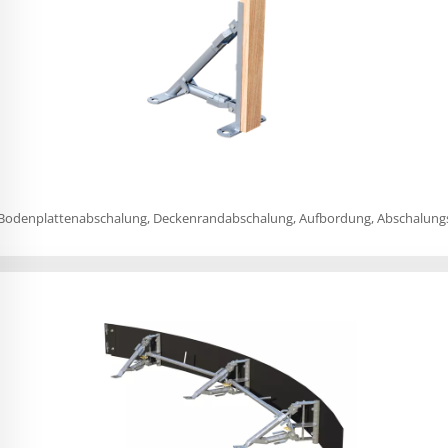
 als Bodenplattenabschalung, Deckenrandabschalung, Aufbordung, Abschalu