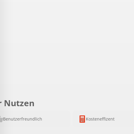
r Nutzen
Benutzerfreundlich
Kosteneffizent