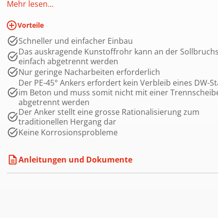
oder Decke festgebunden werden. Durch den Einsatz des
Mehr lesen...
45° Ankers verbleibt der DW-Stab nicht im Beton, wodurc
add_circle_outline
Vorteile
das Abtrennen mittels Trennscheibe entfällt. Die eingese
DW-Stäbe können so wieder verwendet werden. Der
Schneller und einfacher Einbau
Das auskragende Kunstoffrohr kann an der Sollbruchs
Verschlusszapfen kann dank dem grossen Grifflochs nac
einfach abgetrennt werden
dem betonieren einfach entfernt werden. Der Anker ist mi
Nur geringe Nacharbeiten erforderlich
und 20 mm DW-Gewinde erhältlich. Weiter gibt es die
Der PE-45° Ankers erfordert kein Verbleib eines DW-S
Zwillingsanker mit Abstand 25 cm bei DW 15 mm und de
im Beton und muss somit nicht mit einer Trennscheib
Abstand 35 cm bei DW 20 mm.
abgetrennt werden
Der Anker stellt eine grosse Rationalisierung zum
traditionellen Hergang dar
Keine Korrosionsprobleme
description
Anleitungen und Dokumente