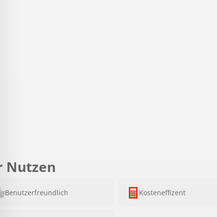
r Nutzen
Benutzerfreundlich
Kosteneffizent