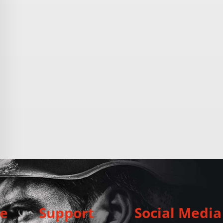
e
Support
Social Media