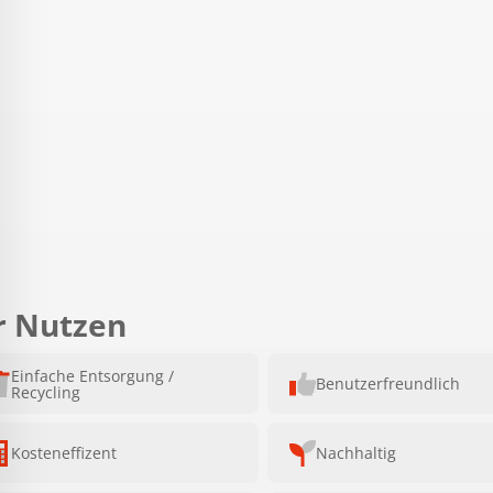
r Nutzen
Einfache Entsorgung /
Benutzerfreundlich
Recycling
Kosteneffizent
Nachhaltig