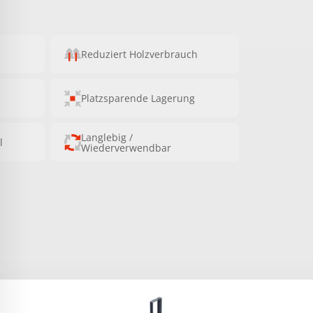
Reduziert Holzverbrauch
Platzsparende Lagerung
Langlebig /
l
Wiederverwendbar