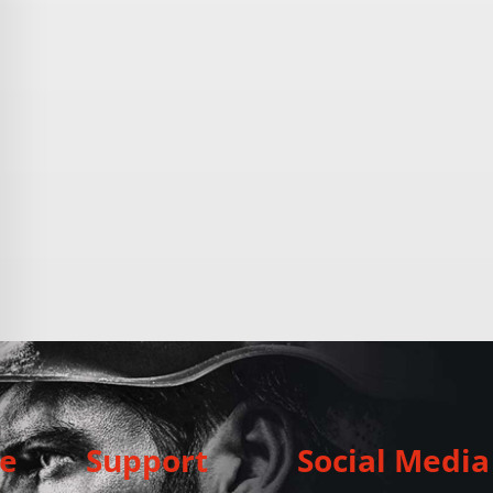
e
Support
Social Media