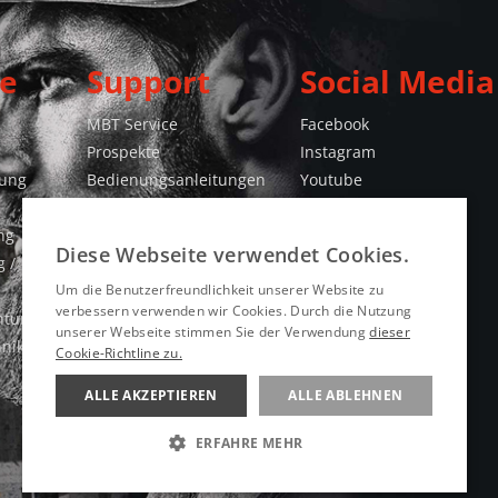
e
Support
Social Media
MBT Service
Facebook
Prospekte
Instagram
gung
Bedienungsanleitungen
Youtube
Checklisten
TikTok
ng
Ersatzteilelisten
Diese Webseite verwendet Cookies.
 /
Konformitätserklärungen
Videos
Um die Benutzerfreundlichkeit unserer Website zu
verbessern verwenden wir Cookies. Durch die Nutzung
htung
unserer Webseite stimmen Sie der Verwendung
dieser
hnik
Cookie-Richtline zu.
ALLE AKZEPTIEREN
ALLE ABLEHNEN
ERFAHRE MEHR
UNBEDINGT ERFORDERLICH