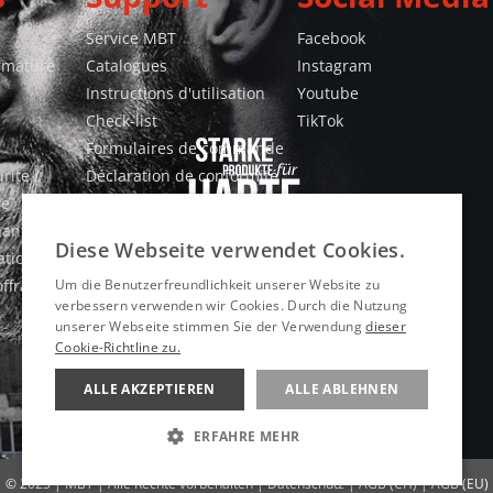
Service MBT
Facebook
armature
Catalogues
Instagram
Instructions d'utilisation
Youtube
Check-list
TikTok
Formulaires de commande
rite /
Déclaration de conformité
le
Vidéos
hantier
Diese Webseite verwendet Cookies.
tion /
offrage
Um die Benutzerfreundlichkeit unserer Website zu
verbessern verwenden wir Cookies. Durch die Nutzung
unserer Webseite stimmen Sie der Verwendung
dieser
Cookie-Richtline zu.
ALLE AKZEPTIEREN
ALLE ABLEHNEN
ERFAHRE MEHR
UNBEDINGT ERFORDERLICH
© 2023 | MBT | Alle Rechte vorbehalten |
Datenschutz
|
AGB (CH)
|
AGB (EU)