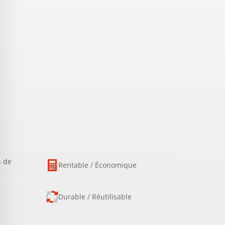
n de
Rentable / Économique
Durable / Réutilisable