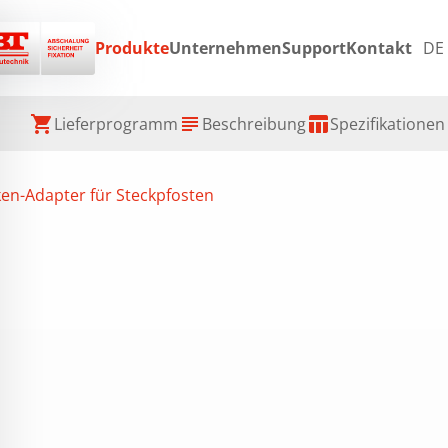
Produkte
Unternehmen
Support
Kontakt
DE
ex
shopping_cart
subject
table_chart
h
Lieferprogramm
Beschreibung
Spezifikationen
en-Adapter für Steckpfosten