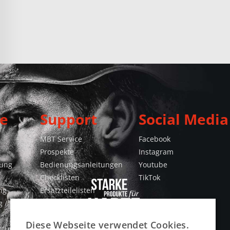
e
Support
Social Media
MBT Service
Facebook
Prospekte
Instagram
gung
Bedienungsanleitungen
Youtube
Checklisten
TikTok
ng
Ersatzteilelisten
 /
Konformitätserklärungen
Videos
Diese Webseite verwendet Cookies.
htung