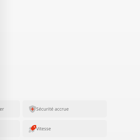
ser
Sécurité accrue
Vitesse