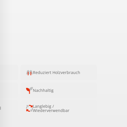
Reduziert Holzverbrauch
Nachhaltig
Langlebig /
l
Wiederverwendbar