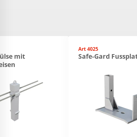
Art 4025
ülse mit
Safe-Gard Fusspla
eisen