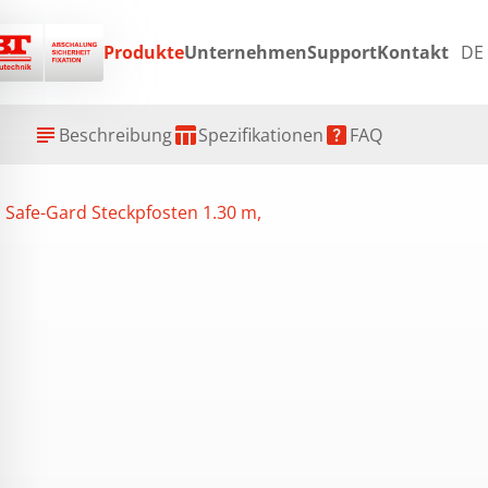
Produkte
Unternehmen
Support
Kontakt
DE
ex
subject
table_chart
help_center
Beschreibung
Spezifikationen
FAQ
Safe-Gard Steckpfosten 1.30 m,