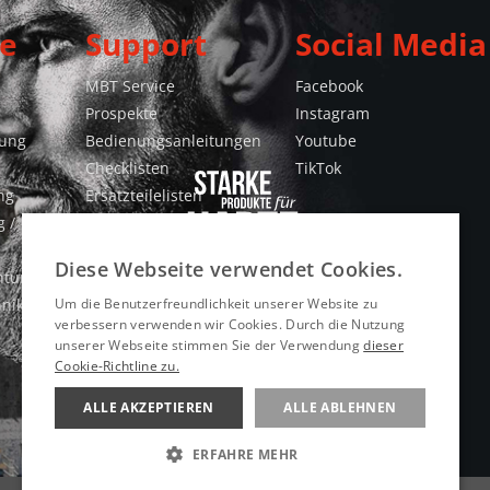
e
Support
Social Media
MBT Service
Facebook
Prospekte
Instagram
gung
Bedienungsanleitungen
Youtube
Checklisten
TikTok
ng
Ersatzteilelisten
 /
Konformitätserklärungen
Videos
Diese Webseite verwendet Cookies.
htung
hnik
Um die Benutzerfreundlichkeit unserer Website zu
verbessern verwenden wir Cookies. Durch die Nutzung
unserer Webseite stimmen Sie der Verwendung
dieser
Cookie-Richtline zu.
ALLE AKZEPTIEREN
ALLE ABLEHNEN
ERFAHRE MEHR