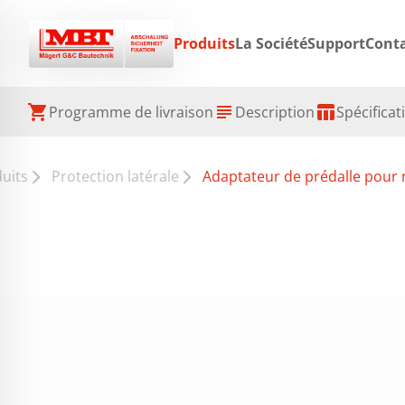
Produits
La Société
Support
Cont
shopping_cart
subject
table_chart
Programme de livraison
Description
Spécificat
uits
Protection latérale
Adaptateur de prédalle pour 