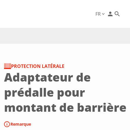
person
FR
expand_more
PROTECTION LATÉRALE
Adaptateur de
prédalle pour
montant de barrière
info
Remarque