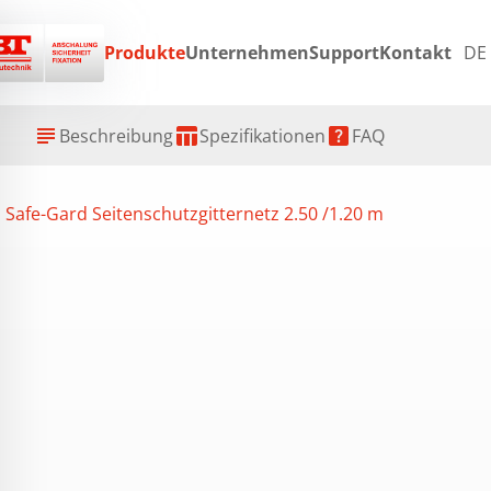
Produkte
Unternehmen
Support
Kontakt
DE
ex
subject
table_chart
help_center
Beschreibung
Spezifikationen
FAQ
Safe-Gard Seitenschutzgitternetz 2.50 /1.20 m