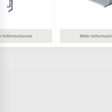
r Informationen
Mehr Informati