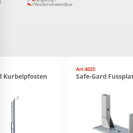
l
Wiederverwendbar
Art 4025
d Kurbelpfosten
Safe-Gard Fusspla