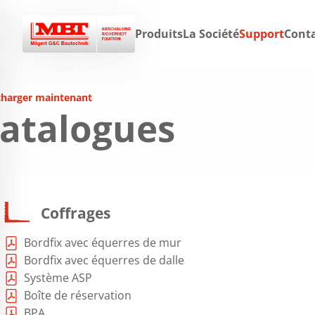
Produits
La Société
Support
Cont
charger maintenant
atalogues
Coffrages
Bordfix avec équerres de mur
Bordfix avec équerres de dalle
Système ASP
Boîte de réservation
BPA