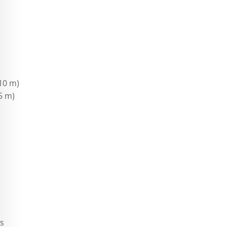
10 m)
5 m)
ts