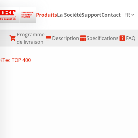
p
Produits
La Société
Support
Contact
FR
expand_more
Programme
shopping_cart
subject
table_chart
help_center
Description
Spécifications
FAQ
de livraison
KTec TOP 400