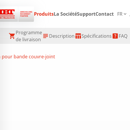
p
Produits
La Société
Support
Contact
FR
expand_more
Programme
shopping_cart
subject
table_chart
help_center
Description
Spécifications
FAQ
de livraison
 pour bande couvre-joint