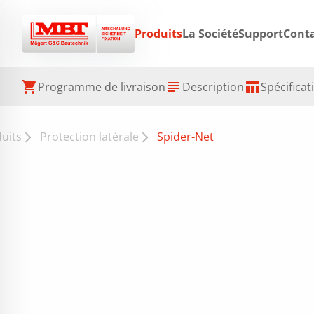
Produits
La Société
Support
Cont
shopping_cart
subject
table_chart
Programme de livraison
Description
Spécificat
uits
Protection latérale
Spider-Net