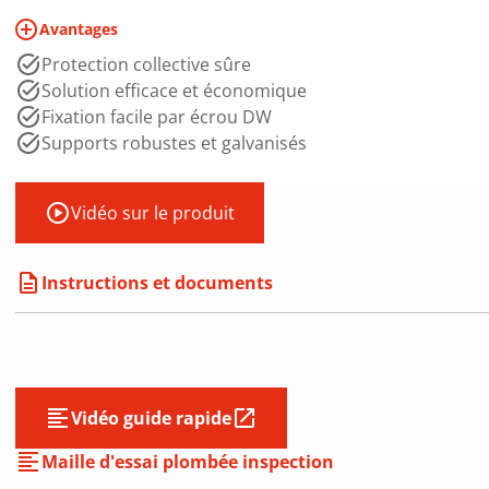
add_circle_outline
Avantages
Protection collective sûre
Solution efficace et économique
Fixation facile par écrou DW
Supports robustes et galvanisés
play_circle
Vidéo sur le produit
description
Instructions et documents
Vidéo guide rapide
Maille d'essai plombée inspection