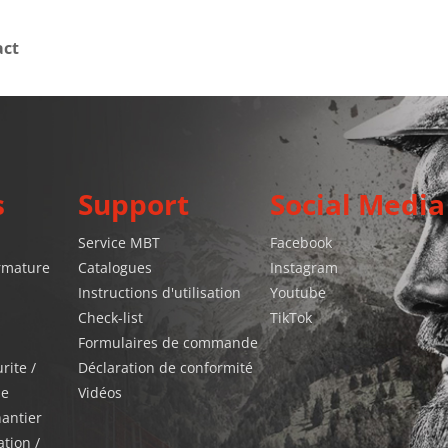
act
s
Support
Social Media
Service MBT
Facebook
armature
Catalogues
Instagram
Instructions d'utilisation
Youtube
Check-list
TikTok
Formulaires de commande
rite /
Déclaration de conformité
le
Vidéos
hantier
tion /