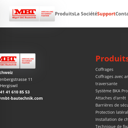
Produits
La Société
Support
Cont
Produit
Coffrages
chweiz
Coffrages avec 
enbergstrasse 11
traversante
Hergiswil
Système BKA Pro
41 41 610 85 53
Attaches d'arrêt
@mbt-bautechnik.com
Barrières de sécu
Protection latéra
Installation de c
Technique de fixa