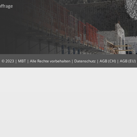
offrage
© 2023 | MBT | Alle Rechte vorbehalten |
Datenschutz
|
AGB (CH)
|
AGB (EU)