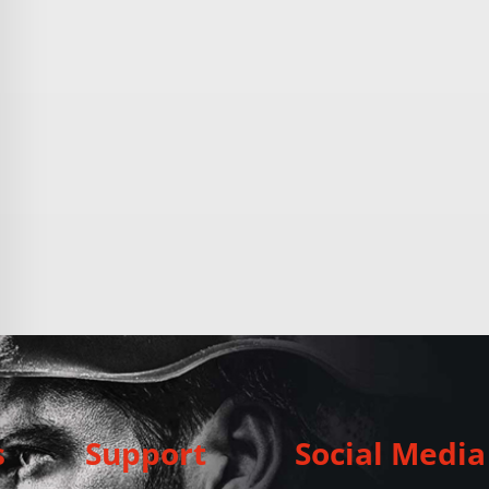
s
Support
Social Media