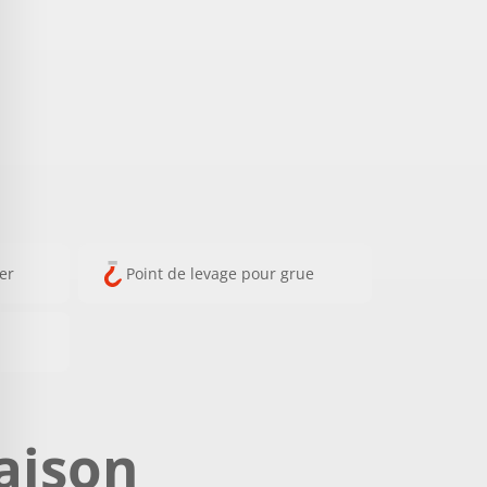
ser
Point de levage pour grue
aison