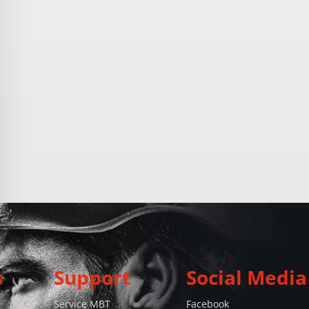
s
Support
Social Media
Service MBT
Facebook