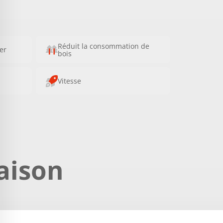
Réduit la consommation de
ser
bois
Vitesse
aison