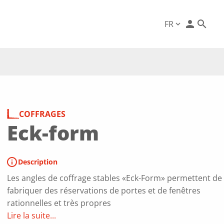
person
FR
expand_more
COFFRAGES
Eck-form
info
Description
Les angles de coffrage stables «Eck-Form» permettent de
fabriquer des réservations de portes et de fenêtres
rationnelles et très propres
Lire la suite...