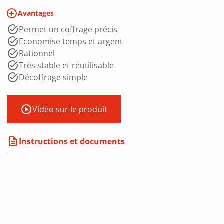
add_circle_outline
Avantages
Permet un coffrage précis
Economise temps et argent
Rationnel
Très stable et réutilisable
Décoffrage simple
play_circle
Vidéo sur le produit
description
Instructions et documents