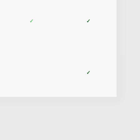
✓
✓
✓