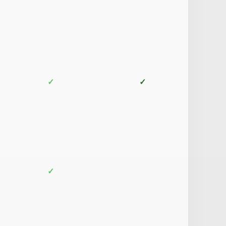
✓
✓
✓