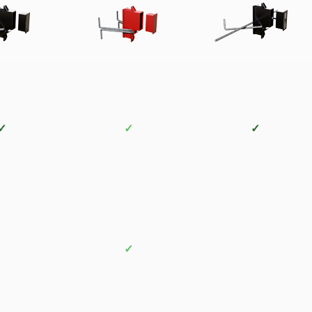
✓
✓
✓
✓