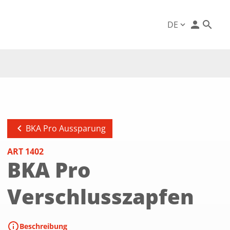
person
DE
expand_more
chevron_left
BKA Pro Aussparung
ART 1402
BKA Pro
Verschlusszapfen
info
Beschreibung