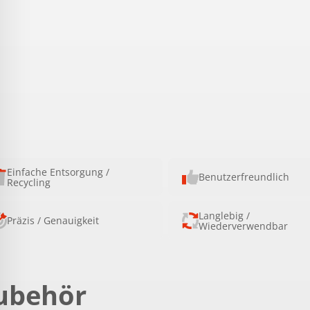
Einfache Entsorgung /
Benutzerfreundlich
Recycling
Langlebig /
Präzis / Genauigkeit
Wiederverwendbar
ubehör