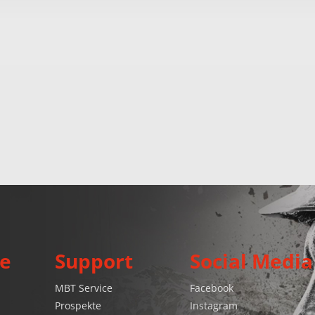
e
Support
Social Media
MBT Service
Facebook
Prospekte
Instagram