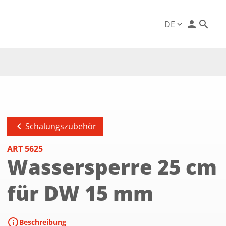
person
DE
expand_more
chevron_left
Schalungszubehör
ART 5625
Wassersperre 25 cm
für DW 15 mm
info
Beschreibung