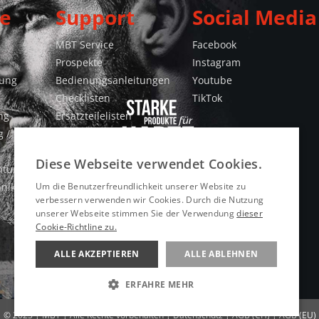
e
Support
Social Media
MBT Service
Facebook
Prospekte
Instagram
gung
Bedienungsanleitungen
Youtube
Checklisten
TikTok
ng
Ersatzteilelisten
 /
Konformitätserklärungen
Videos
Diese Webseite verwendet Cookies.
htung
hnik
Um die Benutzerfreundlichkeit unserer Website zu
verbessern verwenden wir Cookies. Durch die Nutzung
unserer Webseite stimmen Sie der Verwendung
dieser
Cookie-Richtline zu.
ALLE AKZEPTIEREN
ALLE ABLEHNEN
ERFAHRE MEHR
UNBEDINGT ERFORDERLICH
© 2023 | MBT | Alle Rechte vorbehalten |
Datenschutz
|
AGB (CH)
|
AGB (EU)