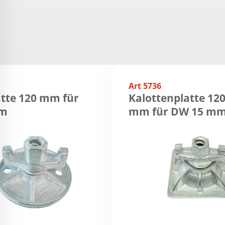
Art 5736
tte 120 mm für
Kalottenplatte 120
mm
mm für DW 15 m