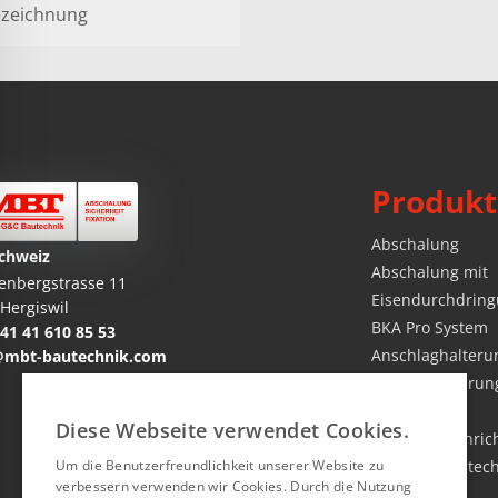
zeichnung
Produkt
Abschalung
chweiz
Abschalung mit
enbergstrasse 11
Eisendurchdrin
Hergiswil
BKA Pro System
41 41 610 85 53
Anschlaghalteru
@mbt-bautechnik.com
Absturzsicherung
Seitenschutz
Diese Webseite verwendet Cookies.
Baustelleneinric
Um die Benutzerfreundlichkeit unserer Website zu
Befestigungstec
verbessern verwenden wir Cookies. Durch die Nutzung
Diverses