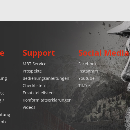
e
Support
Social Media
MBT Service
Facebook
Prospekte
Instagram
gung
Bedienungsanleitungen
Youtube
Checklisten
TikTok
ng
Ersatzteilelisten
 /
Konformitätserklärungen
Videos
htung
hnik