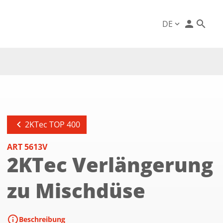
person
DE
expand_more
chevron_left
2KTec TOP 400
ART 5613V
2KTec Verlängerung
zu Mischdüse
info
Beschreibung