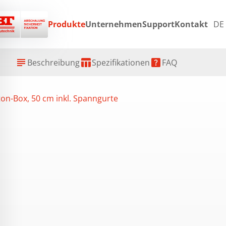
Produkte
Unternehmen
Support
Kontakt
DE
ex
subject
table_chart
help_center
Beschreibung
Spezifikationen
FAQ
on-Box, 50 cm inkl. Spanngurte