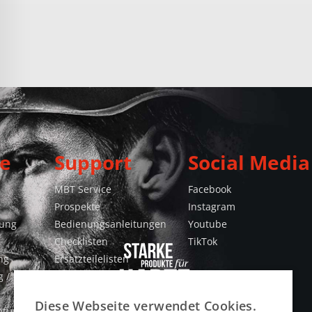
e
Support
Social Media
MBT Service
Facebook
Prospekte
Instagram
gung
Bedienungsanleitungen
Youtube
Checklisten
TikTok
ng
Ersatzteilelisten
 /
Konformitätserklärungen
Videos
Diese Webseite verwendet Cookies.
htung