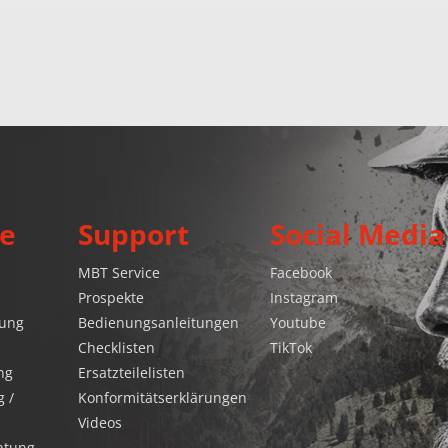
e
Support
Social Media
MBT Service
Facebook
Prospekte
Instagram
gung
Bedienungsanleitungen
Youtube
Checklisten
TikTok
ng
Ersatzteilelisten
 /
Konformitätserklärungen
Videos
htung