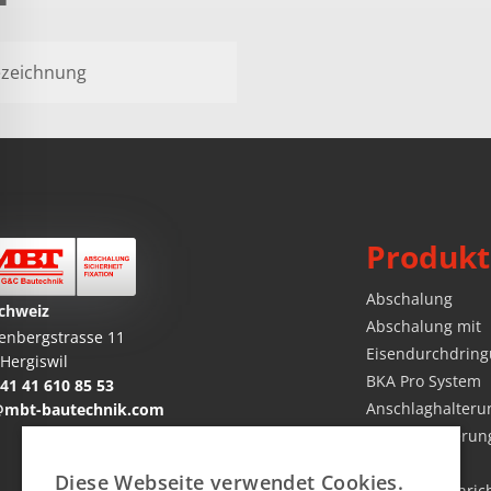
zeichnung
Produkt
Abschalung
chweiz
Abschalung mit
enbergstrasse 11
Eisendurchdrin
Hergiswil
BKA Pro System
41 41 610 85 53
Anschlaghalteru
@mbt-bautechnik.com
Absturzsicherung
Seitenschutz
Diese Webseite verwendet Cookies.
Baustelleneinric