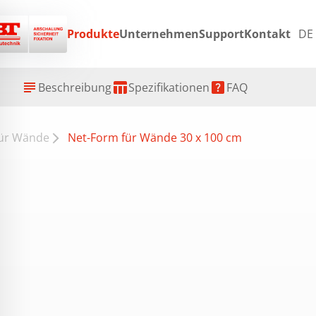
Produkte
Unternehmen
Support
Kontakt
DE
ex
subject
table_chart
help_center
Beschreibung
Spezifikationen
FAQ
für Wände
Net-Form für Wände 30 x 100 cm