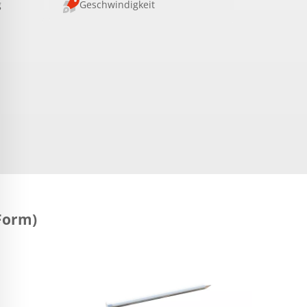
g
Geschwindigkeit
Form)