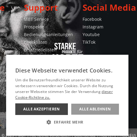
e
Support
Social Media
MBT Service
Facebook
Prospekte
Instagram
gung
Bedienungsanleitungen
Youtube
Checklisten
TikTok
ng
Ersatzteilelisten
 /
Konformitätserklärungen
Videos
Diese Webseite verwendet Cookies.
htung
hnik
Um die Benutzerfreundlichkeit unserer Website zu
verbessern verwenden wir Cookies. Durch die Nutzung
unserer Webseite stimmen Sie der Verwendung
dieser
Cookie-Richtline zu.
ALLE AKZEPTIEREN
ALLE ABLEHNEN
ERFAHRE MEHR
UNBEDINGT ERFORDERLICH
© 2023 | MBT | Alle Rechte vorbehalten |
Datenschutz
|
AGB (CH)
|
AGB (EU)