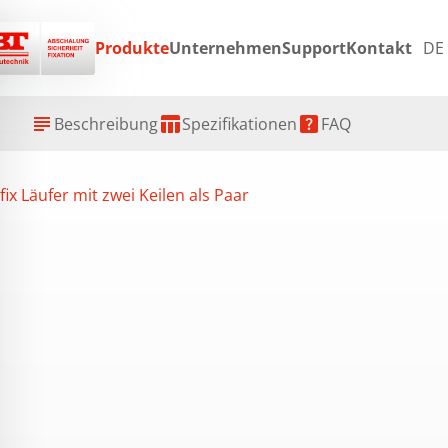
Produkte
Unternehmen
Support
Kontakt
DE
ex
subject
table_chart
help_center
Beschreibung
Spezifikationen
FAQ
ix Läufer mit zwei Keilen als Paar