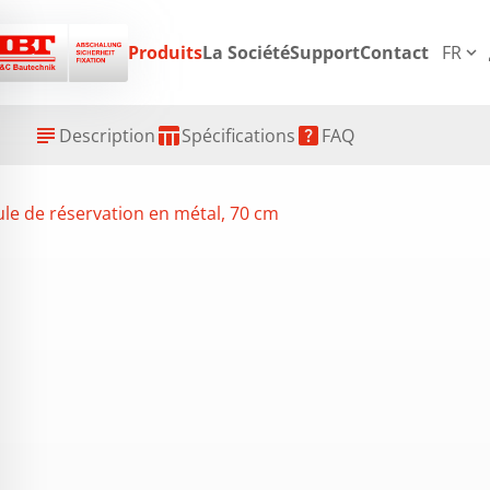
p
Produits
La Société
Support
Contact
FR
expand_more
subject
table_chart
help_center
Description
Spécifications
FAQ
le de réservation en métal, 70 cm