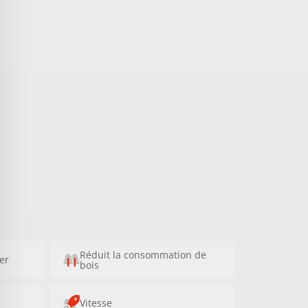
Réduit la consommation de
ser
bois
Vitesse