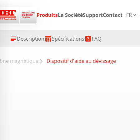
p
Produits
La Société
Support
Contact
FR
expand_more
subject
table_chart
help_center
Description
Spécifications
FAQ
ône magnétique
Dispositif d'aide au dévissage