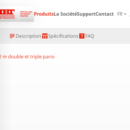
p
Produits
La Société
Support
Contact
FR
expand_more
subject
table_chart
help_center
Description
Spécifications
FAQ
 m double et triple paroi