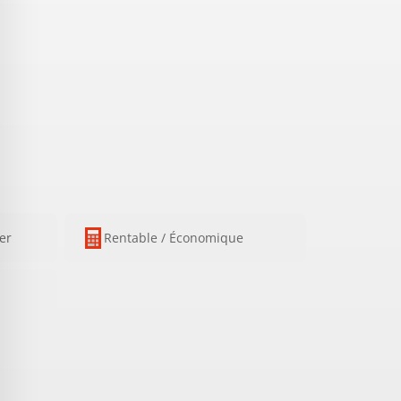
ser
Rentable / Économique