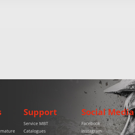
s
Support
Social Media
Service MBT
Facebook
armature
Catalogues
Instagram