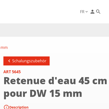
person
FR
expand_more
5 mm
chevron_left
Schalungszubehör
ART 5645
Retenue d'eau 45 cm
pour DW 15 mm
info
Description